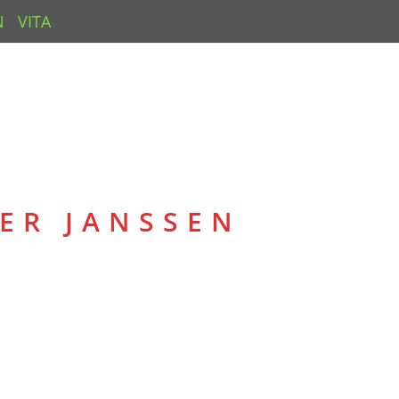
N
VITA
NER JANSSEN